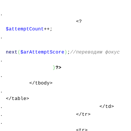
<?
$attemptCount
++;
next
(
$arAttemptScore
)
;
//переводим фокус
}
?>
</tbody>
</table>
</td>
</tr>
<tr>