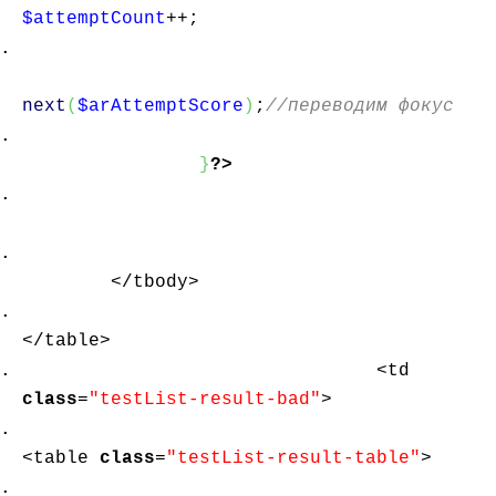
$attemptCount
++;
next
(
$arAttemptScore
)
;
//переводим фокус
}
?>
</tbody>
</table>
<td
class
=
"testList-result-bad"
>
<table
class
=
"testList-result-table"
>