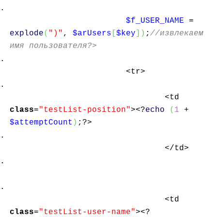
$f_USER_NAME
=
explode
(
")"
,
$arUsers
[
$key
]
)
;
//извлекаем
имя пользователя?>
<tr>
<td
class
=
"testList-position"
><?
echo
(
1
+
$attemptCount
)
;?>
</td>
<td
class
=
"testList-user-name"
><?