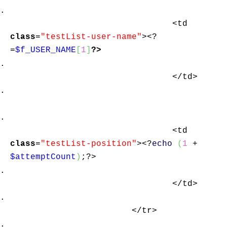
<td
class
=
"testList-user-name"
><?
=
$f_USER_NAME
[
1
]
?>
</td>
<td
class
=
"testList-position"
><?
echo
(
1
+
$attemptCount
)
;?>
</td>
</tr>