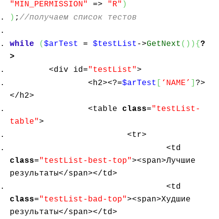
"MIN_PERMISSION"
=>
"R"
)
)
;
//получаем список тестов
while
(
$arTest
=
$testList
->
GetNext
(
)
)
{
?
>
<div id=
"testList"
>
<h2><?=
$arTest
[
‘NAME’
]
?>
</h2>
<table
class
=
"testList-
table"
>
<tr>
<td
class
=
"testList-best-top"
><span>Лучшие
результаты</span></td>
<td
class
=
"testList-bad-top"
><span>Худшие
результаты</span></td>