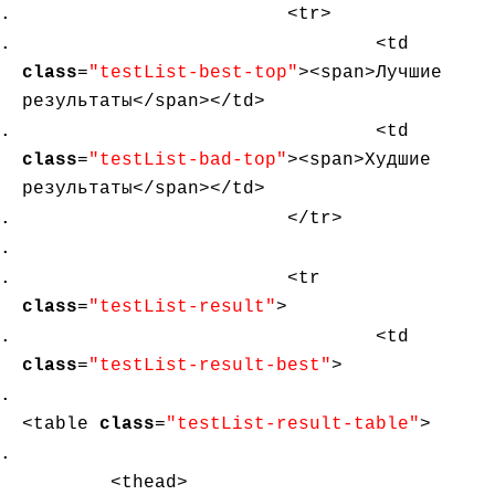
<tr>
<td
class
=
"testList-best-top"
><span>Лучшие
результаты</span></td>
<td
class
=
"testList-bad-top"
><span>Худшие
результаты</span></td>
</tr>
<tr
class
=
"testList-result"
>
<td
class
=
"testList-result-best"
>
<table
class
=
"testList-result-table"
>
<thead>