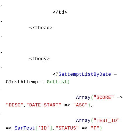
</td>
</thead>
<tbody>
<?
$attemptListByDate
=
CTestAttempt::
GetList
(
Array
(
"SCORE"
=>
"DESC"
,
"DATE_START"
=>
"ASC"
)
,
Array
(
"TEST_ID"
=>
$arTest
[
‘ID’
]
,
"STATUS"
=>
"F"
)