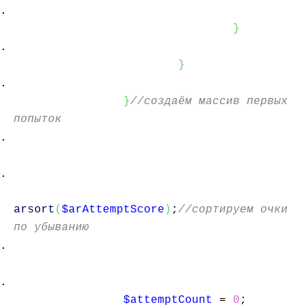
}
}
}
//создаём массив первых
попыток
arsort
(
$arAttemptScore
)
;
//сортируем очки
по убыванию
$attemptCount
=
0
;