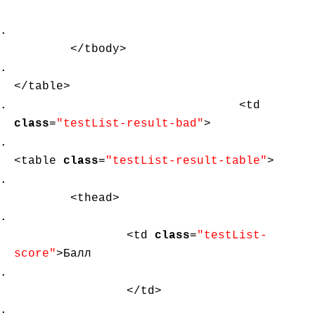
</tbody>
</table>
<td
class
=
"testList-result-bad"
>
<table
class
=
"testList-result-table"
>
<thead>
<td
class
=
"testList-
score"
>Балл
</td>