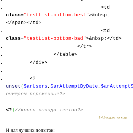
<td
class
=
"testList-bottom-best"
>&nbsp;
</span></td>
<td
class
=
"testList-bottom-bad"
>&nbsp;</td>
</tr>
</table>
</div>
<?
unset
(
$arUsers
,
$arAttemptByDate
,
$arAttempt
очищаем переменные?>
<?
}
//конец вывода тестов?>
Syhi-подсветка кода
И для лучших попыток: