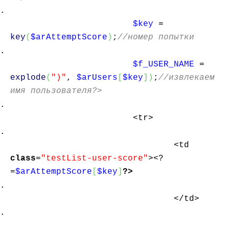
$key
=
key
(
$arAttemptScore
)
;
//номер попытки
$f_USER_NAME
=
explode
(
")"
,
$arUsers
[
$key
]
)
;
//извлекаем
имя пользователя?>
<tr>
<td
class
=
"testList-user-score"
><?
=
$arAttemptScore
[
$key
]
?>
</td>