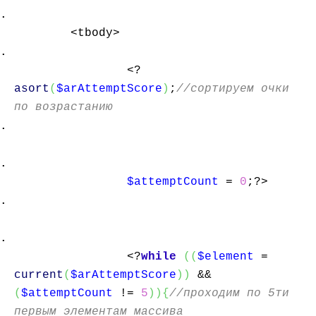
<tbody>
<?
asort
(
$arAttemptScore
)
;
//сортируем очки
по возрастанию
$attemptCount
=
0
;?>
<?
while
(
(
$element
=
current
(
$arAttemptScore
)
)
&&
(
$attemptCount
!=
5
)
)
{
//проходим по 5ти
первым элементам массива