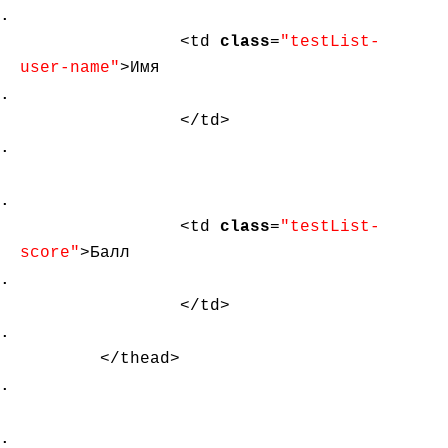
<td
class
=
"testList-
user-name"
>Имя
</td>
<td
class
=
"testList-
score"
>Балл
</td>
</thead>