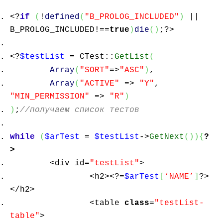
<?
if
(
!
defined
(
"B_PROLOG_INCLUDED"
)
||
B_PROLOG_INCLUDED!==
true
)
die
(
)
;?>
<?
$testList
= CTest::
GetList
(
Array
(
"SORT"
=>
"ASC"
)
,
Array
(
"ACTIVE"
=>
"Y"
,
"MIN_PERMISSION"
=>
"R"
)
)
;
//получаем список тестов
while
(
$arTest
=
$testList
->
GetNext
(
)
)
{
?
>
<div id=
"testList"
>
<h2><?=
$arTest
[
‘NAME’
]
?>
</h2>
<table
class
=
"testList-
table"
>