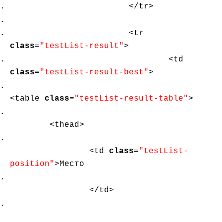
</tr>
<tr
class
=
"testList-result"
>
<td
class
=
"testList-result-best"
>
<table
class
=
"testList-result-table"
>
<thead>
<td
class
=
"testList-
position"
>Место
</td>