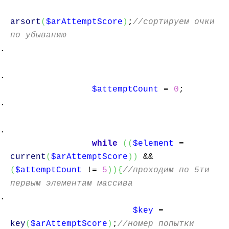
arsort
(
$arAttemptScore
)
;
//сортируем очки
по убыванию
$attemptCount
=
0
;
while
(
(
$element
=
current
(
$arAttemptScore
)
)
&&
(
$attemptCount
!=
5
)
)
{
//проходим по 5ти
первым элементам массива
$key
=
key
(
$arAttemptScore
)
;
//номер попытки