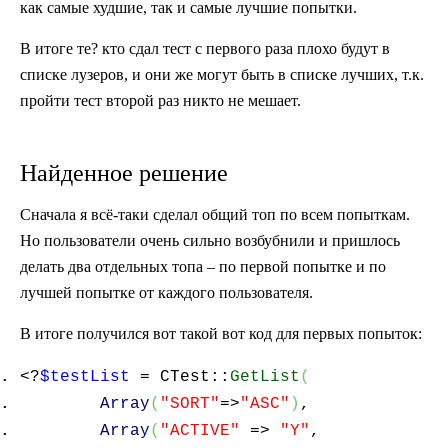
как самые худшие, так и самые лучшие попытки.
В итоге те? кто сдал тест с первого раза плохо будут в
списке лузеров, и они же могут быть в списке лучших, т.к.
пройти тест второй раз никто не мешает.
Найденное решение
Сначала я всё-таки сделал общий топ по всем попыткам.
Но пользователи очень сильно возбубнили и пришлось
делать два отдельных топа – по первой попытке и по
лучшей попытке от каждого пользователя.
В итоге получился вот такой вот код для первых попыток:
<?
$testList
= CTest::
GetList
(
Array
(
"SORT"
=>
"ASC"
)
,
Array
(
"ACTIVE"
=>
"Y"
,