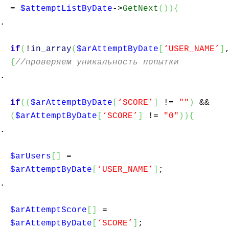
=
$attemptListByDate
->
GetNext
(
)
)
{
if
(
!
in_array
(
$arAttemptByDate
[
‘USER_NAME’
]
{
//проверяем уникальность попытки
if
(
(
$arAttemptByDate
[
‘SCORE’
]
!=
""
)
&&
(
$arAttemptByDate
[
‘SCORE’
]
!=
"0"
)
)
{
$arUsers
[
]
=
$arAttemptByDate
[
‘USER_NAME’
]
;
$arAttemptScore
[
]
=
$arAttemptByDate
[
‘SCORE’
]
;