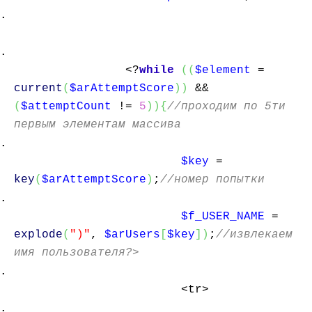
<?
while
(
(
$element
=
current
(
$arAttemptScore
)
)
&&
(
$attemptCount
!=
5
)
)
{
//проходим по 5ти
первым элементам массива
$key
=
key
(
$arAttemptScore
)
;
//номер попытки
$f_USER_NAME
=
explode
(
")"
,
$arUsers
[
$key
]
)
;
//извлекаем
имя пользователя?>
<tr>