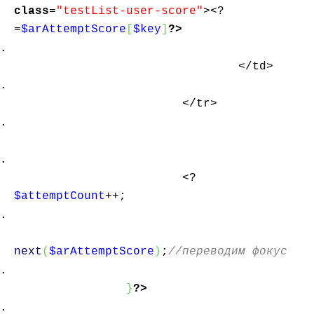
class
=
"testList-user-score"
><?
=
$arAttemptScore
[
$key
]
?>
</td>
</tr>
<?
$attemptCount
++;
next
(
$arAttemptScore
)
;
//переводим фокус
}
?>