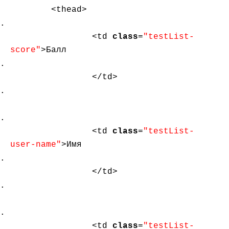
<thead>
<td
class
=
"testList-
score"
>Балл
</td>
<td
class
=
"testList-
user-name"
>Имя
</td>
<td
class
=
"testList-