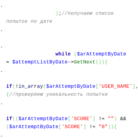
)
;
//получаем список
попыток по дате
while
(
$arAttemptByDate
=
$attemptListByDate
->
GetNext
(
)
)
{
if
(
!
in_array
(
$arAttemptByDate
[
‘USER_NAME’
]
{
//проверяем уникальность попытки
if
(
(
$arAttemptByDate
[
‘SCORE’
]
!=
""
)
&&
(
$arAttemptByDate
[
‘SCORE’
]
!=
"0"
)
)
{