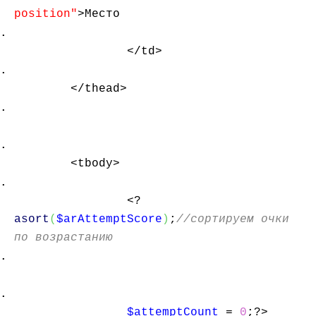
position"
>Место
</td>
</thead>
<tbody>
<?
asort
(
$arAttemptScore
)
;
//сортируем очки
по возрастанию
$attemptCount
=
0
;?>