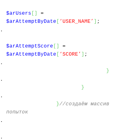
$arUsers
[
]
=
$arAttemptByDate
[
‘USER_NAME’
]
;
$arAttemptScore
[
]
=
$arAttemptByDate
[
‘SCORE’
]
;
}
}
}
//создаём массив
попыток