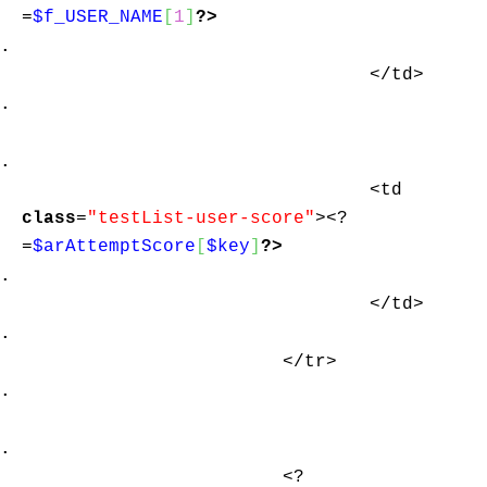
=
$f_USER_NAME
[
1
]
?>
</td>
<td
class
=
"testList-user-score"
><?
=
$arAttemptScore
[
$key
]
?>
</td>
</tr>
<?