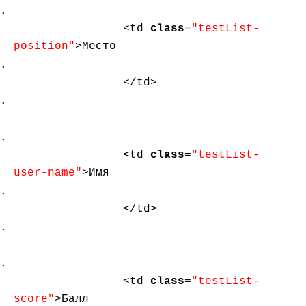
<td
class
=
"testList-
position"
>Место
</td>
<td
class
=
"testList-
user-name"
>Имя
</td>
<td
class
=
"testList-
score"
>Балл