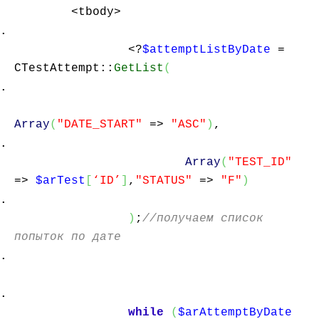
<tbody>
<?
$attemptListByDate
=
CTestAttempt::
GetList
(
Array
(
"DATE_START"
=>
"ASC"
)
,
Array
(
"TEST_ID"
=>
$arTest
[
‘ID’
]
,
"STATUS"
=>
"F"
)
)
;
//получаем список
попыток по дате
while
(
$arAttemptByDate