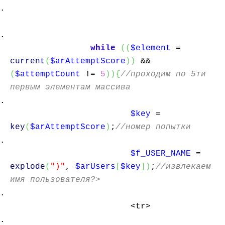
while
(
(
$element
=
current
(
$arAttemptScore
)
)
&&
(
$attemptCount
!=
5
)
)
{
//проходим по 5ти
первым элементам массива
$key
=
key
(
$arAttemptScore
)
;
//номер попытки
$f_USER_NAME
=
explode
(
")"
,
$arUsers
[
$key
]
)
;
//извлекаем
имя пользователя?>
<tr>