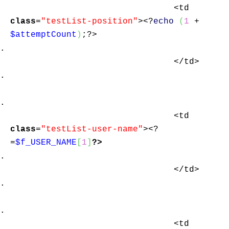
<td
class
=
"testList-position"
><?
echo
(
1
+
$attemptCount
)
;?>
</td>
<td
class
=
"testList-user-name"
><?
=
$f_USER_NAME
[
1
]
?>
</td>
<td