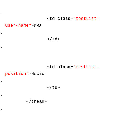
<td
class
=
"testList-
user-name"
>Имя
</td>
<td
class
=
"testList-
position"
>Место
</td>
</thead>