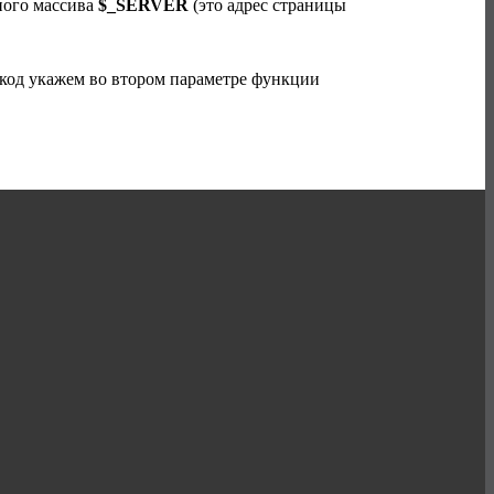
ного массива
$_SERVER
(это адрес страницы
т код укажем во втором параметре функции