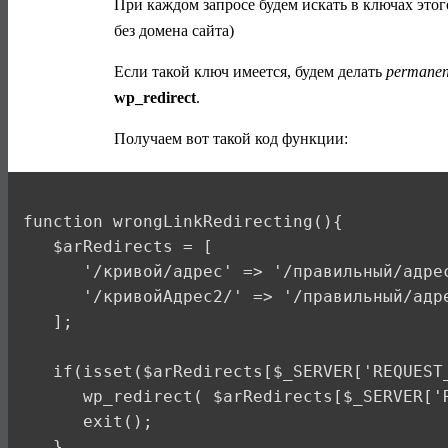
При каждом запросе будем искать в ключах это
без домена сайта)
Если такой ключ имеется, будем делать
permanent
wp_redirect
.
Получаем вот такой код функции:
function wrongLinkRedirecting(){

   $arRedirects = [

      '/кривой/адрес' => '/правильный/адрес
      '/кривойАдрес2/' => '/правильный/адре
   ];

   if(isset($arRedirects[$_SERVER['REQUEST_
      wp_redirect( $arRedirects[$_SERVER['R
      exit();

   }
