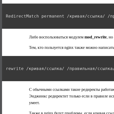
Либо воспользоваться модулем
mod_rewrite
, но
Тем, кто пользуется nginx также можно написат
С обычными ссылками такие редиректы работаю
Энджинкс редиректит только если в правиле ис
умеет.
Также в nginx будут проблемы, если кривая сс