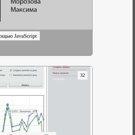
щью JavaScript
32