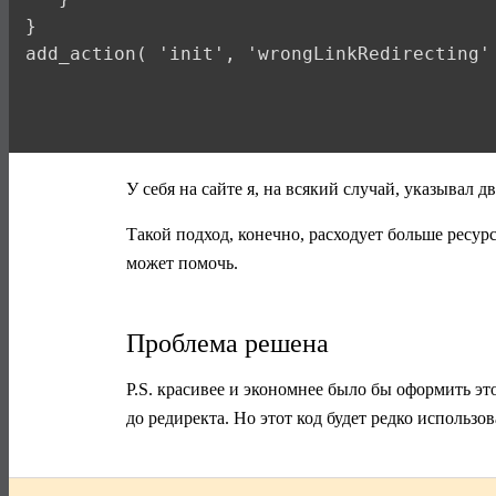
}

add_action( 'init', 'wrongLinkRedirecting'
У себя на сайте я, на всякий случай, указывал д
Такой подход, конечно, расходует больше ресурс
может помочь.
Проблема решена
P.S. красивее и экономнее было бы оформить эт
до редиректа. Но этот код будет редко использ