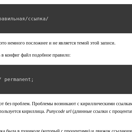
 это немного посложнее и не является темой этой записи.
ь в конфиг файл подобное правило:
т без проблем. Проблемы возникают с кириллическими ссылками
пользуется кириллица.
Punycode url
(длинные ссылки с процентам
ылка была в пуникоде (который с процентами) и движок ссылающе