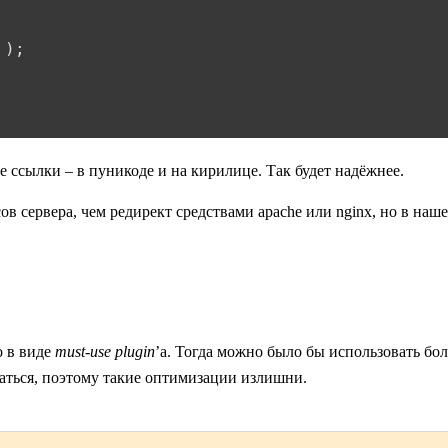
 );
ве ссылки – в пуникоде и на кирилице. Так будет надёжнее.
ов сервера, чем редирект средствами apache или nginx, но в наш
о в виде
must-use plugin
’а. Тогда можно было бы использовать бо
оваться, поэтому такие оптимизации излишни.