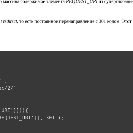
го массива содержимое элемента
REQUEST_URI
из суперглобаль
 redirect
, то есть постоянное перенаправление с 301 кодом. Это
',

с/2/'

URI']])){

EQUEST_URI']], 301 );
