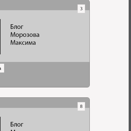
3
а
8