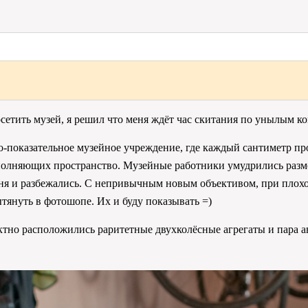
тить музей, я решил что меня ждёт час скитания по унылым ком
о-показательное
музейное учреждение, где каждый сантиметр прос
полняющих пространство. Музейные работники умудрились размес
 меня и разбежались. С непривычным новым объективом, при пло
тянуть в фотошопе. Их и буду показывать =)
актно расположились раритетные двухколёсные агрегаты и пара 