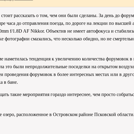
 стоит рассказать о том, чем они были сделаны. За день до фор
ыре часа до отправления поезда, по дороге на лекции по высшей 
mm f/1.8D AF Nikkor. Объектив не имеет автофокуса и стабили
е фотографии смазались, что несколько обидно, но не смертель
ме наметилась тенденция к увеличению количества форумовок в г
чала это были непродолжительные посиделки на открытом воздух
еи проведения форумовок в более интересных местах или в друго
а в бане.
ещать такие мероприятия гораздо интереснее, чем просто собрать
е озеро, расположенное в Островском районе Псковской области