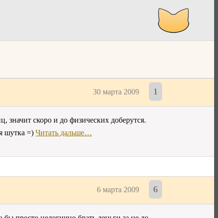
1
30 марта 2009
ц, значит скоро и до физических доберутся.
я шутка =)
Читать дальше…
6
6 марта 2009
 бы просто нелогично брать деньги за не до