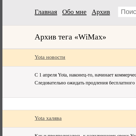
Главная
Обо мне
Архив
Архив тега «WiMax»
Yota новости
С 1 апреля Yota, наконец-то, начинает коммерч
Следовательно ожидать продления бесплатного д
Yota халява
Как и предпологалось, к назначенному сроку Yo