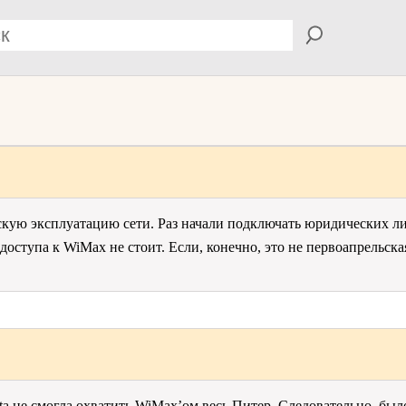
ескую эксплуатацию сети. Раз начали подключать юридических ли
оступа к WiMax не стоит. Если, конечно, это не первоапрельска
ta не смогла охватить WiMax’ом весь Питер. Следовательно, было