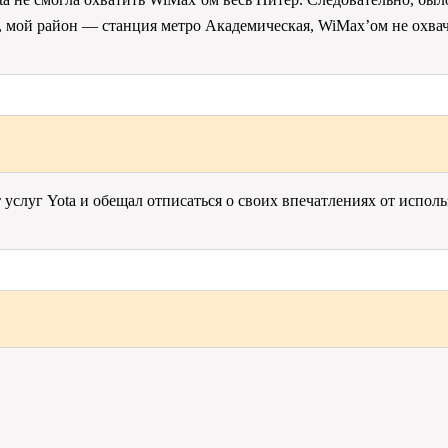
, мой район — станция метро Академическая, WiMax’ом не охвач
т услуг Yota и обещал отписаться о своих впечатлениях от испо