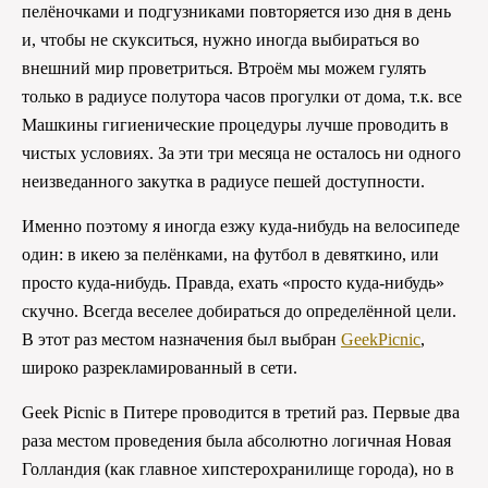
пелёночками и подгузниками повторяется изо дня в день
и, чтобы не скукситься, нужно иногда выбираться во
внешний мир проветриться. Втроём мы можем гулять
только в радиусе полутора часов прогулки от дома, т.к. все
Машкины гигиенические процедуры лучше проводить в
чистых условиях. За эти три месяца не осталось ни одного
неизведанного закутка в радиусе пешей доступности.
Именно поэтому я иногда езжу куда-нибудь на велосипеде
один: в икею за пелёнками, на футбол в девяткино, или
просто куда-нибудь. Правда, ехать «просто куда-нибудь»
скучно. Всегда веселее добираться до определённой цели.
В этот раз местом назначения был выбран
GeekPicnic
,
широко разрекламированный в сети.
Geek Picnic в Питере проводится в третий раз. Первые два
раза местом проведения была абсолютно логичная Новая
Голландия (как главное хипстерохранилище города), но в