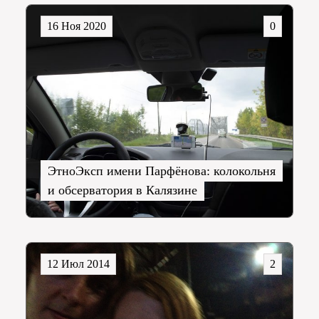
16 Ноя 2020
0
ЭтноЭксп имени Парфёнова: колокольня
и обсерватория в Калязине
12 Июл 2014
2