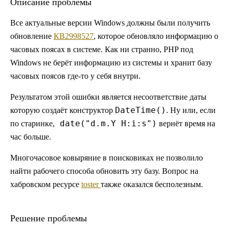
Описание проблемы
Все актуальные версии Windows должны были получить
обновление
КВ2998527
, которое обновляло информацию о
часовых поясах в системе. Как ни странно, PHP под
Windows не берёт информацию из системы и хранит базу
часовых поясов где-то у себя внутри.
Результатом этой ошибки является несоответствие даты
DateTime()
которую создаёт конструктор
. Ну или, если
date("d.m.Y H:i:s")
по старинке,
вернёт время на
час больше.
Многочасовое ковыряние в поисковиках не позволило
найти рабочего способа обновить эту базу. Вопрос на
хабровском ресурсе
toster
также оказался бесполезным.
Решение проблемы