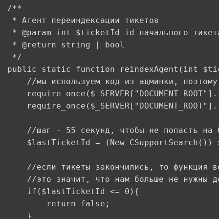
/**

 * Агент переиндексации тикетов

 * @param int $ticketId id начального тикета
 * @return string | bool

 */

public static function reindexAgent(int $tic
	//мы используем код из админки, поэтому нужно подключать эти файлы

	require_once($_SERVER["DOCUMENT_ROOT"]."/bitrix/modules/main/include/prolog_admin_before.php");

	require_once($_SERVER["DOCUMENT_ROOT"]."/bitrix/modules/support/classes/general/search.php");

	//шаг - 55 секунд, чтобы не попасть на блокировку по времени исполнения

	$lastTicketId = (New CSupportSearch())->reindexAllTickets($ticketId, 55);

	//если тикеты закончились, то функция возвращает -1

	//это значит, что нам больше не нужны дочерние агенты и можно завершить скрипт

	if($lastTicketId <= 0){

		return false;

	}
