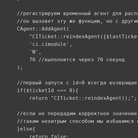
	//регистрируем временный агент для распараллеливания задачи

	//он вызовет эту же функцию, но с другим id тикета

	CAgent::AddAgent(

		"CITicket::reindexAgent({$lastTicketId});",

		'ci.cimodule',

		'N',

		70 //выполнится через 70 секунд

	);

	//первый запуск c id=0 всегда возвращает корректное текстовое значение

	if($ticketId === 0){

		return "CITicket::reindexAgent();";

	//если не передадим корректное значение - агент выполнится лишь один раз и удалится

	//таким нехитрым способом мы избавимся от следов временных агентов

	}else{

		return false;
