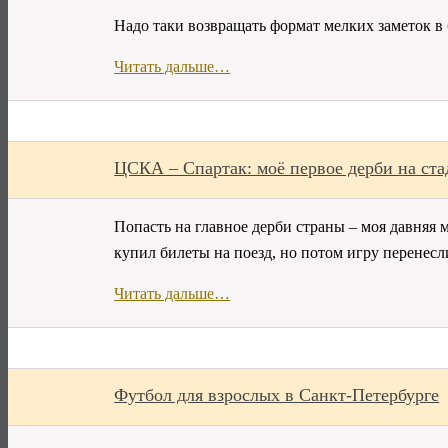
Надо таки возвращать формат мелких заметок в б
Читать дальше…
ЦСКА – Спартак: моё первое дерби на ст
Попасть на главное дерби страны – моя давняя м
купил билеты на поезд, но потом игру перенесли
Читать дальше…
Футбол для взрослых в Санкт-Петербурге