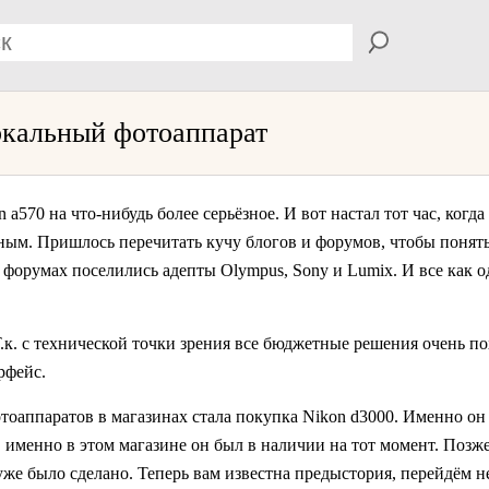
ркальный фотоаппарат
a570 на что-нибудь более серьёзное. И вот настал тот час, когд
ым. Пришлось перечитать кучу блогов и форумов, чтобы понять,
х форумах поселились адепты Olympus, Sony и Lumix. И все как 
Т.к. с технической точки зрения все бюджетные решения очень п
рфейс.
отоаппаратов в магазинах стала покупка Nikon d3000. Именно о
., именно в этом магазине он был в наличии на тот момент. Позж
о уже было сделано. Теперь вам известна предыстория, перейдём