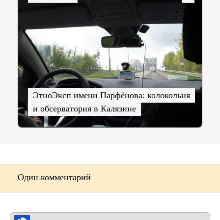
ЭтноЭксп имени Парфёнова: колокольня
и обсерватория в Калязине
Один комментарий